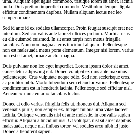
urna. Aliquam eget ligula commodo, tristique lorem sit amet, lacinia
nulla. Duis pretium imperdiet commodo. Vestibulum tempus ligula
efficitur condimentum dapibus. Nullam aliquam lectus nec leo
semper ornare.
Sed id ante id ex sodales ullamcorper. Proin feugiat suscipit erat nec
interdum. Sed convallis ante laoreet ultrices pretium. Morbi a risus
eu elit euismod euismod. In sit amet turpis non metus fringilla
faucibus. Nam non magna a eros tincidunt aliquam. Pellentesque
non est malesuada metus porta elementum. Integer nisi lorem, varius
non est sit amet, ornare auctor magna.
Duis pulvinar non leo eget imperdiet. Lorem ipsum dolor sit amet,
consectetur adipiscing elit. Donec volutpat ex quis ante maximus
pellentesque. Cras vulputate neque odio. Sed non scelerisque eros,
ac porttitor nibh. Morbi bibendum sem et auctor varius. Pellentesque
condimentum est in hendrerit lacinia. Pellentesque sed efficitur nisl.
Aenean ac nunc eu odio faucibus luctus.
Donec at odio varius, fringilla felis ut, rhoncus dui. Aliquam sed
venenatis purus, non semper ex. Integer finibus urna vitae laoreet
lacinia. Quisque venenatis nisl ut ante molestie, in convallis sapien
efficitur. Aliquam a tincidunt nisi. Ut volutpat, nisl sit amet dapibus
malesuada, neque nisl finibus tortor, vel sodales arcu nibh id justo.
Donec a hendrerit sapien.