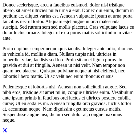
Donec scelerisque, arcu a faucibus euismod, dolor nisl tristique
libero, sit amet ultricies nulla urna a erat. Donec dui enim, dictum in
pretium ac, aliquet varius est. Aenean vulputate ipsum at urna porta
faucibus nec ut tortor. Aliquam eget augue in orci malesuada
suscipit. Sed rutrum sem sed mollis placerat. Cras vulputate lacus eu
dolor luctus ornare. Integer ut ex a purus mattis sollicitudin in vitae
ante.
Proin dapibus semper neque quis iaculis. Integer ante odio, rhoncus
in vehicula id, mollis a diam. Nullam turpis nisl, ultricies in
imperdiet vitae, facilisis sed leo. Proin sit amet ligula purus. In
gravida et dui at fringilla. Aenean ut nisi velit. Nam tempor non
quam nec placerat. Quisque pulvinar neque at nisl eleifend, nec
lobortis libero mattis. Ut ac velit nec enim rhoncus cursus.
Pellentesque ut lobortis nisl. Aenean non sollicitudin augue. Sed
nibh eros, tristique sit amet mi in, congue ultricies enim. Vestibulum
ante ipsum primis in faucibus orci luctus et ultrices posuere cubilia
curae; Ut eu sodales mi. Aenean fringilla orci gravida, luctus tortor
at, accumsan neque. Nam dignissim eget metus cursus mattis.
Suspendisse augue nisi, dictum sed dolor at, congue maximus
neque.